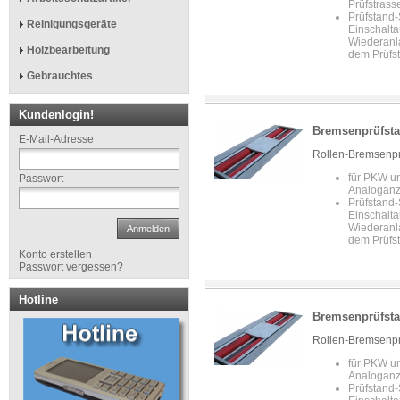
Prüfstrass
Prüfstand-
Reinigungsgeräte
Einschalta
Wiederanl
Holzbearbeitung
dem Prüfs
Gebrauchtes
Kundenlogin!
Bremsenprüfsta
E-Mail-Adresse
Rollen-Bremsenprü
für PKW u
Passwort
Analoganz
Prüfstand-
Einschalta
Wiederanl
Anmelden
dem Prüfs
Konto erstellen
Passwort vergessen?
Hotline
Bremsenprüfsta
Rollen-Bremsenprü
für PKW u
Analoganz
Prüfstand-