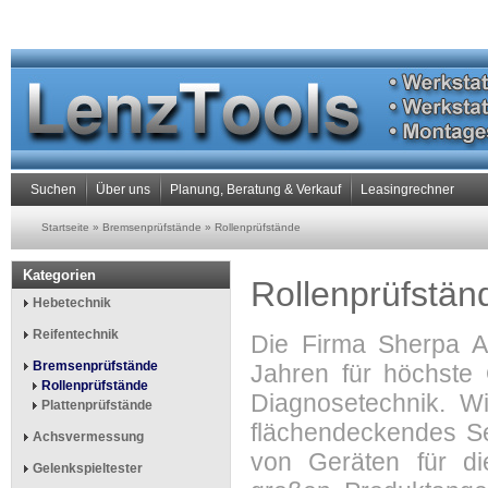
Suchen
Über uns
Planung, Beratung & Verkauf
Leasingrechner
Startseite
»
Bremsenprüfstände
»
Rollenprüfstände
Kategorien
Rollenprüfstän
Hebetechnik
Reifentechnik
Die Firma Sherpa A
Bremsenprüfstände
Jahren für höchste 
Rollenprüfstände
Diagnosetechnik. Wi
Plattenprüfstände
flächendeckendes Ser
Achsvermessung
von Geräten für di
Gelenkspieltester