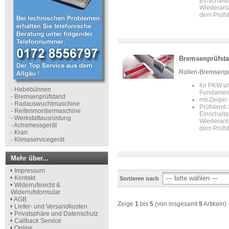
Einschalta
Wiederanl
dem Prüfs
Bremsenprüfsta
Rollen-Bremsenprüf
für PKW u
- Hebebühnen
Fundament
- Bremsenprüfstand
mit Zeige
- Radauswuchtmaschine
Prüfstand-
- Reifenmontiermaschine
Einschalta
- Werkstattausrüstung
Wiederanl
- Achsmessgerät
dem Prüfs
- Kran
- Klimaservicegerät
Mehr über...
Impressum
Kontakt
Sortieren nach
Widerrufsrecht &
Widerrufsformular
AGB
Zeige
1
bis
5
(von insgesamt
5
Artikeln)
Liefer- und Versandkosten
Privatsphäre und Datenschutz
Callback Service
Online