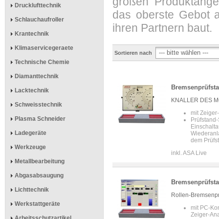
großen Produktangebo
Drucklufttechnik
das oberste Gebot 
Schlauchaufroller
ihren Partnern baut.
Krantechnik
Klimaservicegeraete
Sortieren nach
Technische Chemie
Diamanttechnik
Bremsenprüfsta
Lacktechnik
KNALLER DES MONA
Schweisstechnik
mit Zeige
Plasma Schneider
Prüfstand-
Einschalta
Ladegeräte
Wiederanl
dem Prüfs
Werkzeuge
inkl. ASA Live
Metallbearbeitung
Abgasabsaugung
Bremsenprüfsta
Lichttechnik
Rollen-Bremsenprü
Werkstattgeräte
mit PC-Ko
Zeiger-An
Arbeitsschutzartikel