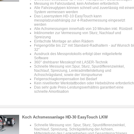
Messung im Fahrzustand, kein Anheben erforderlich
Alle Fahrzeugtypen können schnell und zuverlässig mit eine
System vermessen werden
Das Lasersystem HD-10 EasyTouch kann
messplatzunabhängig zur 4-Radvermessung eingesetzt
werden
Alle Achsmessungen innerhalb von 10 Minuten inkl. Rüstzeit
Inklinometer zur Vermessung von Sturz, Nachlauf und
Spreizung
Einfachste Montage an allen Rädern
Felgengröße bis 22" mit Standard-Radhaltern - auf Wunsch b
32"
Ausdruck des Messprotokolls erfolgt über mitgelieferte
Software
360° drehbarer Messkopf mit LASER-Technik
Schnelle Messung von:Spur, Sturz, Spurdifferenzwinkel,
Nachlauf, Spreizung, Lenkradmittelstellung und
Achsschrägstand, sowie der Vorspurkurve
Felgenschlagkompensation bei Bedarf
Kein nivellierter Werkstattboden oder Hebebühne erforderlich
Das sehr gute Preis-Leistungsverhältnis garantiert eine
schnelle Amortisation
Koch Achsmessanlage HD-30 EasyTouch LKW
Schnelle Messung von: Spur, Sturz, Spurdifferenzwinkel,
Nachlauf, Spreizung, Schrägstellung der Achsen,
Mittelstellung des Lenkgetriebes und Gesamteinschlages