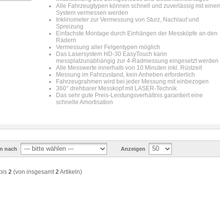
Alle Fahrzeugtypen können schnell und zuverlässig mit eine
System vermessen werden
Inklinometer zur Vermessung von Sturz, Nachlauf und
Spreizung
Einfachste Montage durch Einhängen der Messköpfe an den
Rädern
Vermessung aller Felgentypen möglich
Das Lasersystem HD-30 EasyTouch kann
messplatzunabhängig zur 4-Radmessung eingesetzt werden
Alle Messwerte innerhalb von 10 Minuten inkl. Rüstzeit
Messung im Fahrzustand, kein Anheben erforderlich
Fahrzeugrahmen wird bei jeder Messung mit einbezogen
360° drehbarer Messkopf mit LASER-Technik
Das sehr gute Preis-Leistungsverhältnis garantiert eine
schnelle Amortisation
en nach
Anzeigen
bis
2
(von insgesamt
2
Artikeln)