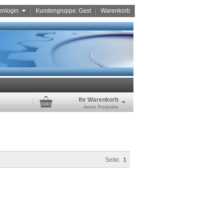
enlogin
Kundengruppe: Gast
Warenkorb
Ihr Warenkorb
keine Produkte
Seite:
1