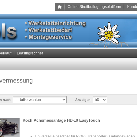
Online Streitbeilegungsplattform
Kund
Verkauf
Leasingrechner
vermessung
en nach
Anzeigen
Koch Achsmessanlage HD-10 EasyTouch
Universell einsetzbar für PKW / Transporter / Geländewagen