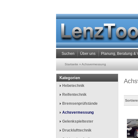
Suchen
Über uns
Planung, Beratung & 
Startseite
»
Achsvermessung
Kategorien
Achs
Hebetechnik
Reifentechnik
Sortier
Bremsenprüfstände
Achsvermessung
Gelenkspieltester
Drucklufttechnik