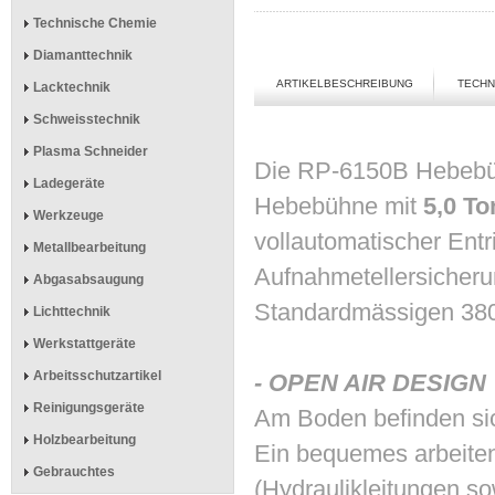
Technische Chemie
Diamanttechnik
ARTIKELBESCHREIBUNG
TECHN
Lacktechnik
Schweisstechnik
Plasma Schneider
Die RP-6150B Hebebüh
Ladegeräte
Hebebühne mit
5,0 T
Werkzeuge
vollautomatischer Entr
Metallbearbeitung
Aufnahmetellersicher
Abgasabsaugung
Standardmässigen 380
Lichttechnik
Werkstattgeräte
Arbeitsschutzartikel
- OPEN AIR DESIGN
Reinigungsgeräte
Am Boden befinden si
Holzbearbeitung
Ein bequemes arbeiten
Gebrauchtes
(Hydraulikleitungen so