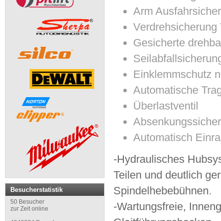
Arm Ausfahrsiche
Verdrehsicherung T
Gesicherte drehbar
Seilabfallsicherun
Einklemmschutz 
Automatische Trag
Überlastventil
Absenkungssicherh
Automatisch Einra
-Hydraulisches Hubsys
Teilen und deutlich g
Spindelhebebühnen.
Besucherstatistik
50 Besucher
-Wartungsfreie, Innen
zur Zeit online