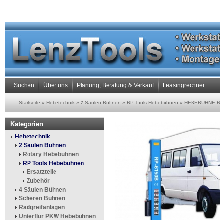
Suchen
Über uns
Planung, Beratung & Verkauf
Leasingrechner
Startseite
»
Hebetechnik
»
2 Säulen Bühnen
»
RP Tools Hebebühnen
»
HEBEBÜHNE R
Kategorien
Hebetechnik
2 Säulen Bühnen
Rotary Hebebühnen
RP Tools Hebebühnen
Ersatzteile
Zubehör
4 Säulen Bühnen
Scheren Bühnen
Radgreifanlagen
Unterflur PKW Hebebühnen