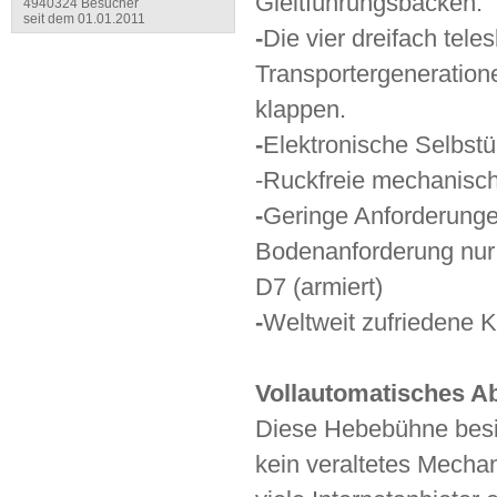
Gleitführungsbacken.
4940324 Besucher
seit dem 01.01.2011
-
Die vier dreifach tel
Transportergeneration
klappen.
-
Elektronische Selbst
-Ruckfreie mechanisch
-
Geringe Anforderungen
Bodenanforderung nur
D7 (armiert)
-
Weltweit zufriedene 
Vollautomatisches 
Diese Hebebühne besi
kein veraltetes Mecha