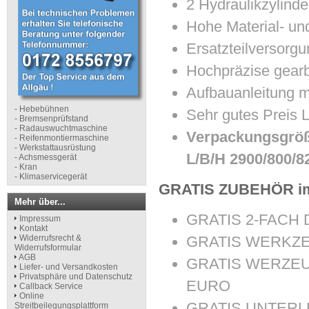
2 Hydraulikzylinde
Hohe Material- und
Ersatzteilversorgu
Hochpräzise gear
Aufbauanleitung m
- Hebebühnen
Sehr gutes Preis L
- Bremsenprüfstand
- Radauswuchtmaschine
Verpackungsgröße
- Reifenmontiermaschine
- Werkstattausrüstung
L/B/H 2900/800/
- Achsmessgerät
- Kran
- Klimaservicegerät
GRATIS ZUBEHÖR im 
Mehr über...
GRATIS 2-FACH 
Impressum
Kontakt
Widerrufsrecht &
GRATIS WERKZEU
Widerrufsformular
AGB
GRATIS WERZEUG
Liefer- und Versandkosten
Privatsphäre und Datenschutz
EURO
Callback Service
Online
GRATIS UNTERLE
Streitbeilegungsplattform