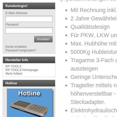
Kundenlogin!
Mit Rechnung ink
E-Mail-Adresse
2 Jahre Gewährlei
Passwort
Qualitätsdesign
Für PKW, LKW und
Anmelden
Max. Hubhöhe mit
Konto erstellen
Passwort vergessen?
5000Kg Hubleistu
Tragarme 3-Fach a
Hersteller Info
RP-TOOLS
aussteigen
RP-TOOLS Homepage
Mehr Artikel
Geringe Untersc
Hotline
Tragteller mittel
höhenverstellbar 
Steckadapter.
Elektrohydraulisc