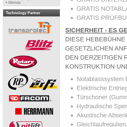
Sitemap
GRATIS NOTABLA
Technology Partner
GRATIS PRÜFBUC
SICHERHEIT - ES G
DIESE HEBEBÜHNE 
GESETZLICHEN AN
DEN DERZEITIGEN R
KONSTRUKTION UND
Notablasssystem b
Elektrische Entri
Türschoner (Gummi
Hydraulische Sper
Akustische Absen
Gleichlaufregulier