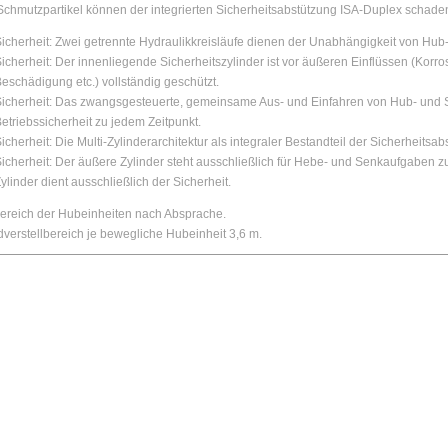
chmutzpartikel können der integrierten Sicherheitsabstützung ISA-Duplex schade
icherheit: Zwei getrennte Hydraulikkreisläufe dienen der Unabhängigkeit von Hub
icherheit: Der innenliegende Sicherheitszylinder ist vor äußeren Einflüssen (Kor
eschädigung etc.) vollständig geschützt.
icherheit: Das zwangsgesteuerte, gemeinsame Aus- und Einfahren von Hub- und Si
etriebssicherheit zu jedem Zeitpunkt.
icherheit: Die Multi-Zylinderarchitektur als integraler Bestandteil der Sicherheitsa
icherheit: Der äußere Zylinder steht ausschließlich für Hebe- und Senkaufgaben z
ylinder dient ausschließlich der Sicherheit.
bereich der Hubeinheiten nach Absprache.
verstellbereich je bewegliche Hubeinheit 3,6 m.