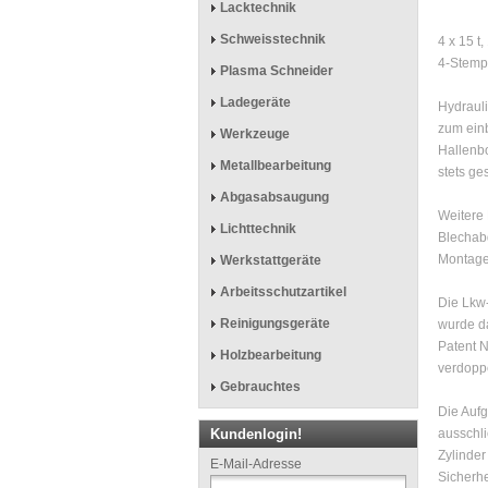
Lacktechnik
Schweisstechnik
4 x 15 
4-Stemp
Plasma Schneider
Ladegeräte
Hydrauli
zum einb
Werkzeuge
Hallenbo
Metallbearbeitung
stets g
Abgasabsaugung
Weitere 
Lichttechnik
Blechabd
Montage
Werkstattgeräte
Arbeitsschutzartikel
Die Lkw
Reinigungsgeräte
wurde d
Patent N
Holzbearbeitung
verdoppe
Gebrauchtes
Die Aufg
Kundenlogin!
ausschli
Zylinder
E-Mail-Adresse
Sicherhe