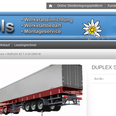
Online Streitbeilegungsplattform
Kund
Verkauf
Leasingrechner
nen
»
DUPLEX S2 T 4-15-1900 W
DUPLEX S
Art.Nr.: