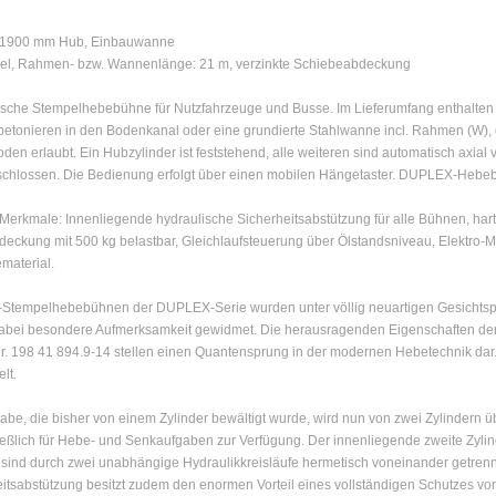
t, 1900 mm Hub, Einbauwanne
el, Rahmen- bzw. Wannenlänge: 21 m, verzinkte Schiebeabdeckung
sche Stempelhebebühne für Nutzfahrzeuge und Busse. Im Lieferumfang enthalten i
etonieren in den Bodenkanal oder eine grundierte Stahlwanne incl. Rahmen (W), d
den erlaubt. Ein Hubzylinder ist feststehend, alle weiteren sind automatisch axial ve
eschlossen. Die Bedienung erfolgt über einen mobilen Hängetaster. DUPLEX-Heb
Merkmale: Innenliegende hydraulische Sicherheitsabstützung für alle Bühnen, har
eckung mit 500 kg belastbar, Gleichlaufsteuerung über Ölstandsniveau, Elektro-Mo
material.
-Stempelhebebühnen der DUPLEX-Serie wurden unter völlig neuartigen Gesichtspu
abei besondere Aufmerksamkeit gewidmet. Die herausragenden Eigenschaften der 
r. 198 41 894.9-14 stellen einen Quantensprung in der modernen Hebetechnik dar
lt.
abe, die bisher von einem Zylinder bewältigt wurde, wird nun von zwei Zylindern 
eßlich für Hebe- und Senkaufgaben zur Verfügung. Der innenliegende zweite Zylind
 sind durch zwei unabhängige Hydraulikkreisläufe hermetisch voneinander getrennt
itsabstützung besitzt zudem den enormen Vorteil eines vollständigen Schutzes vo