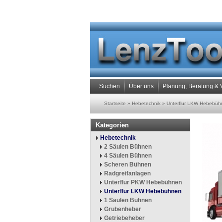
Suchen
Über uns
Planung, Beratung & 
Startseite
»
Hebetechnik
»
Unterflur LKW Hebebüh
Kategorien
Hebetechnik
2 Säulen Bühnen
4 Säulen Bühnen
Scheren Bühnen
Radgreifanlagen
Unterflur PKW Hebebühnen
Unterflur LKW Hebebühnen
1 Säulen Bühnen
Grubenheber
Getriebeheber