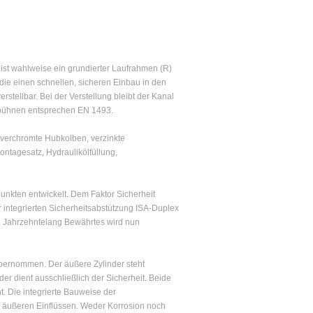
st wahlweise ein grundierter Laufrahmen (R)
ie einen schnellen, sicheren Einbau in den
rstellbar. Bei der Verstellung bleibt der Kanal
ebühnen entsprechen EN 1493.
tverchromte Hubkolben, verzinkte
ntagesatz, Hydraulikölfüllung,
nkten entwickelt. Dem Faktor Sicherheit
integrierten Sicherheitsabstützung ISA-Duplex
. Jahrzehntelang Bewährtes wird nun
übernommen. Der äußere Zylinder steht
er dient ausschließlich der Sicherheit. Beide
. Die integrierte Bauweise der
r äußeren Einflüssen. Weder Korrosion noch