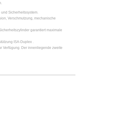
n.
- und Sicherheitssystem.
rosion, Verschmutzung, mechanische
cherheitszylinder garantiert maximale
bstützung ISA-Duplex .
ur Verfügung. Der innenliegende zweite