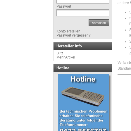
andere S
Passwort
S
S
Anmelden
B
S
Konto erstellen
Passwort vergessen?
B
S
Hersteller Info
S
Blitz
Z
Mehr Artikel
Verfahr
Hotline
Standard