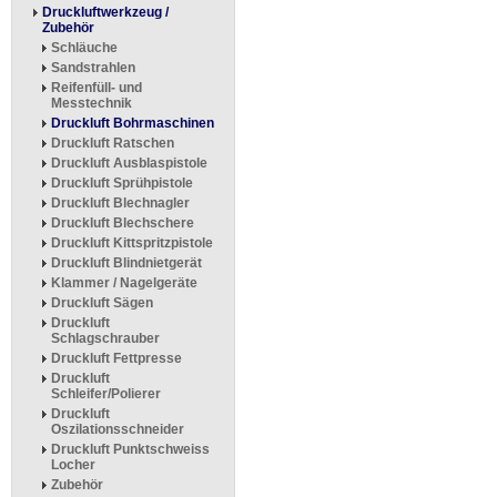
Druckluftwerkzeug /
Zubehör
Schläuche
Sandstrahlen
Reifenfüll- und
Messtechnik
Druckluft Bohrmaschinen
Druckluft Ratschen
Druckluft Ausblaspistole
Druckluft Sprühpistole
Druckluft Blechnagler
Druckluft Blechschere
Druckluft Kittspritzpistole
Druckluft Blindnietgerät
Klammer / Nagelgeräte
Druckluft Sägen
Druckluft
Schlagschrauber
Druckluft Fettpresse
Druckluft
Schleifer/Polierer
Druckluft
Oszilationsschneider
Druckluft Punktschweiss
Locher
Zubehör