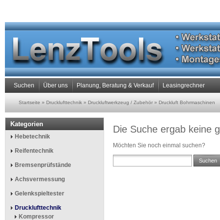
Suchen
Über uns
Planung, Beratung & Verkauf
Leasingrechner
Startseite
»
Drucklufttechnik
»
Druckluftwerkzeug / Zubehör
»
Druckluft Bohrmaschinen
Kategorien
Die Suche ergab keine g
Hebetechnik
Möchten Sie noch einmal suchen?
Reifentechnik
Suchen
Bremsenprüfstände
Achsvermessung
Gelenkspieltester
Drucklufttechnik
Kompressor